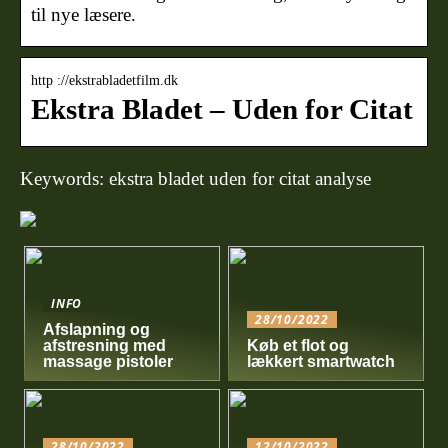
til nye læsere.
http ://ekstrabladetfilm.dk
Ekstra Bladet – Uden for Citat
Keywords: ekstra bladet uden for citat analyse
INFO
28/10/2022
Afslapning og
afstresning med
Køb et flot og
massage pistoler
lækkert smartwatch
28/10/2022
12/10/2022