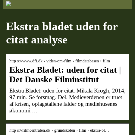
Ekstra bladet uden for
citat analyse
http s://www.dfi.dk › viden-om-film › filmdatabasen › film
Ekstra Bladet: uden for citat |
Det Danske Filminstitut
Ekstra Bladet: uden for citat. Mikala Krogh, 2014,
97 min. Se forsmag. Del. Medieverdenen er truet
af krisen, oplagstallene falder og mediehusenes
økonomi …
http s://filmcentralen.dk › grundskolen › film › ekstra-bl…