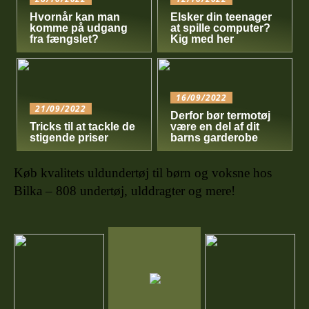
Hvornår kan man
Elsker din teenager
komme på udgang
at spille computer?
fra fængslet?
Kig med her
16/09/2022
21/09/2022
Derfor bør termotøj
Tricks til at tackle de
være en del af dit
stigende priser
barns garderobe
Køb kvalitets uldundertøj til børn og voksne hos
Bilka – 808 undertøj, ulddragter og mere!