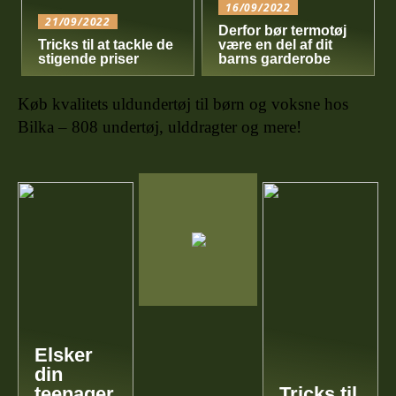
16/09/2022
21/09/2022
Derfor bør termotøj
Tricks til at tackle de
være en del af dit
stigende priser
barns garderobe
Køb kvalitets uldundertøj til børn og voksne hos
Bilka – 808 undertøj, ulddragter og mere!
Elsker
din
teenager
Tricks til