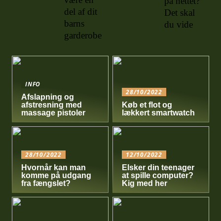
på nettet?
del af dit
Det skal
barns
du vide
garderobe
INFO
28/10/2022
Afslapning og
afstresning med
Køb et flot og
massage pistoler
lækkert smartwatch
28/10/2022
12/10/2022
Hvornår kan man
Elsker din teenager
komme på udgang
at spille computer?
fra fængslet?
Kig med her