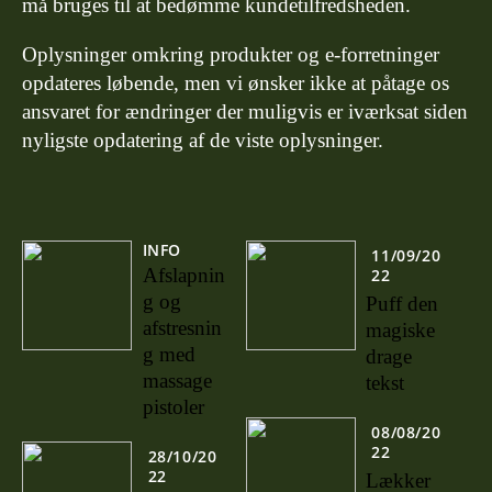
må bruges til at bedømme kundetilfredsheden.
Oplysninger omkring produkter og e-forretninger
opdateres løbende, men vi ønsker ikke at påtage os
ansvaret for ændringer der muligvis er iværksat siden
nyligste opdatering af de viste oplysninger.
INFO
11/09/20
Afslapnin
22
g og
Puff den
afstresnin
magiske
g med
drage
massage
tekst
pistoler
08/08/20
22
28/10/20
22
Lækker