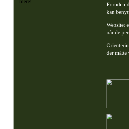
mere!
Foruden de
kan benyt
Websitet e
når de per
Orienterin
der måtte 