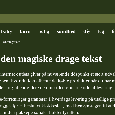
baby
børn
bolig
sundhed
diy
leg
l
Uncategorized
 den magiske drage tekst
nternet outlets giver på nuværende tidspunkt et stort udvalg
en, hvor du kan afhente de købte produkter når du har mul
øs, og tit endvidere den mest letkøbte metode til levering.
e-forretninger garanterer 1 hverdags levering på utallige pr
ægges før et besluttet klokkeslæt, med hensynstagen til at d
et inden pakkepersonalet holder fyraften.