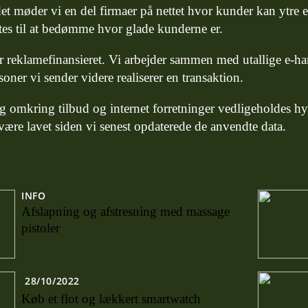
t møder vi en del firmaer på nettet hvor kunder kan ytre e
tes til at bedømme hvor glade kunderne er.
r reklamefinansieret. Vi arbejder sammen med utallige e-han
soner vi sender videre realiserer en transaktion.
g omkring tilbud og internet forretninger vedligeholdes hy
være lavet siden vi senest opdaterede de anvendte data.
INFO
Afslapning og afstresning med massage
pistoler
28/10/2022
Køb et flot og lækkert smartwatch