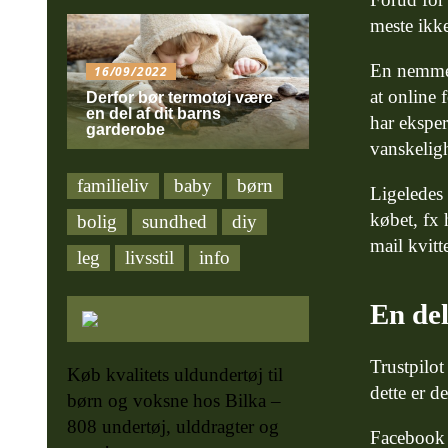
meste ikke
En nemmer
16/09/2022
at online 
Derfor bør termotøj være
en del af dit barns
har eksper
garderobe
vanskelig
familieliv
baby
børn
Ligeledes 
købet, fx 
bolig
sundhed
diy
mail kvitt
leg
livsstil
info
En del
Trustpilot
Køb kvalitets uldundertøj til
dette er d
børn og voksne hos Bilka –
808 undertøj, ulddragter og
Facebook r