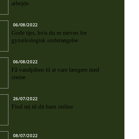
arbejde
06/08/2022
Gode tips, hvis du er nervøs for
gynækologisk undersøgelse
06/08/2022
Få vandpiben til at vare længere med
creme
26/07/2022
Find tøj til dit barn online
08/07/2022