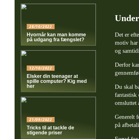
Unders
28/10/2022
Det er eft
Hvornår kan man komme
på udgang fra fængslet?
motiv har 
og samtidi
Derfor kan
12/10/2022
gennemføre
Elsker din teenager at
spille computer? Kig med
Du skal ba
her
fantastisk
omsluttet 
Generelt f
21/09/2022
på afbetal
Tricks til at tackle de
stigende priser
Forud for 