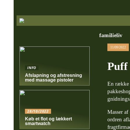
familieliv
11/09/2022
Puff
INFO
Afslapning og afstresning
med massage pistoler
En række i
pakkeshopp
gnidningsl
Masser af 
28/10/2022
ordren afl
Køb et flot og lækkert
smartwatch
fragtfirma