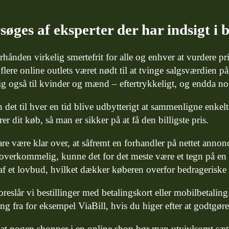
øges af eksperter der har indsigt i
erhånden virkelig smertefrit for alle og enhver at vurdere pr
flere online outlets været nødt til at tvinge salgsværdien p
g også til kvinder og mænd – eftertrykkeligt, og endda no
 det til hver en tid blive udbytterigt at sammenligne enkelte
r dit køb, så man er sikker på at få den billigste pris.
re være klar over, at såfremt en forhandler på nettet annonc
 overkommelig, kunne det for det meste være et tegn på en
af et lovbud, hvilket dækker køberen overfor bedrageriske 
oreslår vi bestillinger med betalingskort eller mobilbetali
ing fra for eksempel ViaBill, hvis du higer efter at godtgøre
at nogen shopper i en online shop bør man utvivlsomt sætte 