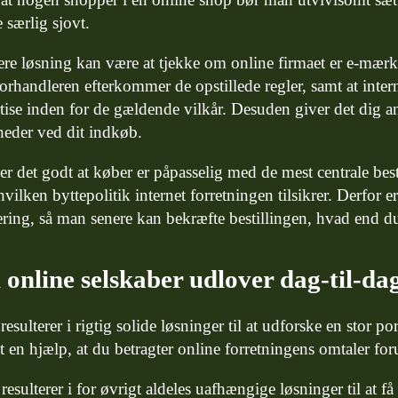
 særlig sjovt.
e løsning kan være at tjekke om online firmaet er e-mærke
forhandleren efterkommer de opstillede regler, samt at inter
tise inden for de gældende vilkår. Desuden giver det dig anle
heder ved dit indkøb.
er det godt at køber er påpasselig med de mest centrale bes
hvilken byttepolitik internet forretningen tilsikrer. Derfor e
ering, så man senere kan bekræfte bestillingen, hvad end du 
 online selskaber udlover dag-til-da
 resulterer i rigtig solide løsninger til at udforske en stor p
et en hjælp, at du betragter online forretningens omtaler for
esulterer i for øvrigt aldeles uafhængige løsninger til at f