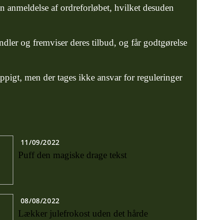
n anmeldelse af ordreforløbet, hvilket desuden
dler og fremviser deres tilbud, og får godtgørelse
ppigt, men der tages ikke ansvar for reguleringer
11/09/2022
Puff den magiske drage tekst
08/08/2022
Lækker julefrokost uden det hårde