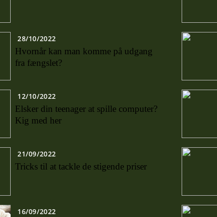
28/10/2022
Hvornår kan man komme på udgang
fra fængslet?
12/10/2022
Elsker din teenager at spille computer?
Kig med her
21/09/2022
Tricks til at tackle de stigende priser
16/09/2022