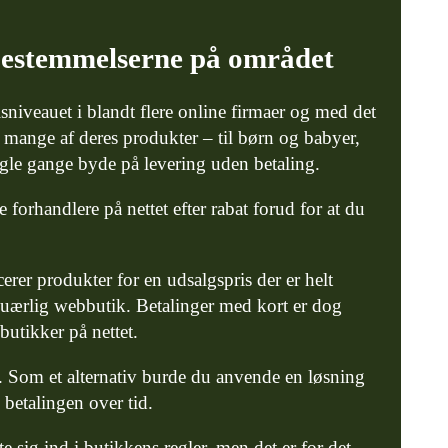
 bestemmelserne på området
isniveauet i blandt flere online firmaer og med det
å mange af deres produkter – til børn og babyer,
gle gange byde på levering uden betaling.
 forhandlere på nettet efter rabat forud for at du
erer produkter for en udsalgspris der er helt
 uærlig webbutik. Betalinger med kort er dog
butikker på nettet.
ng. Som et alternativ burde du anvende en løsning
 betalingen over tid.
sig ind i butikkens regler, men det er for det