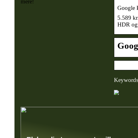
mere!
Google P
5.589 k
HDR og 2
Googl
Keywords: