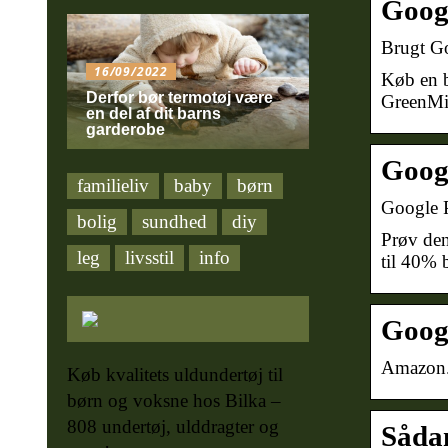
Googl
Brugt G
16/09/2022
Køb en b
Derfor bør termotøj være
GreenMin
en del af dit barns
garderobe
Googl
familieliv
baby
børn
Google P
bolig
sundhed
diy
Prøv den
leg
livsstil
info
til 40% 
Googl
Amazon
Køb kvalitets uldundertøj til
børn og voksne hos Bilka –
808 undertøj, ulddragter og
Sådan