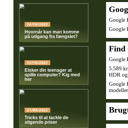
Googl
Google P
28/10/2022
Google P
Hvornår kan man komme
på udgang fra fængslet?
Find 
Google P
12/10/2022
5.589 k
Elsker din teenager at
HDR og 
spille computer? Kig med
her
Google P
modeller
Brug
21/09/2022
Tricks til at tackle de
stigende priser