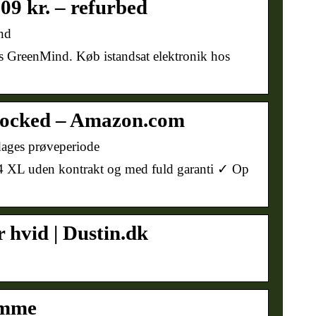
709 kr. – refurbed
nd
 GreenMind. Køb istandsat elektronik hos
nlocked – Amazon.com
dages prøveperiode
4 XL uden kontrakt og med fuld garanti ✓ Op
hvid | Dustin.dk
omme