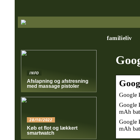
familieliv
Goog
INFO
Googl
Afslapning og afstresning
med massage pistoler
Google P
Google P
mAh bat
28/10/2022
Google P
mAh batt
Køb et flot og lækkert
smartwatch