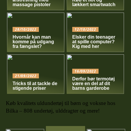
massage pistoler
lækkert smartwatch
28/10/2022
12/10/2022
Hvornår kan man
Elsker din teenager
komme på udgang
at spille computer?
fra fængslet?
Kig med her
16/09/2022
21/09/2022
Derfor bør termotøj
Tricks til at tackle de
være en del af dit
stigende priser
barns garderobe
Køb kvalitets uldundertøj til børn og voksne hos
Bilka – 808 undertøj, ulddragter og mere!