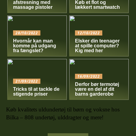
afstresning med
Køb et flot og
massage pistoler
lækkert smartwatch
28/10/2022
12/10/2022
Hvornår kan man
Elsker din teenager
komme på udgang
at spille computer?
fra fængslet?
Kig med her
16/09/2022
21/09/2022
Derfor bør termotøj
Tricks til at tackle de
være en del af dit
stigende priser
barns garderobe
Køb kvalitets uldundertøj til børn og voksne hos
Bilka – 808 undertøj, ulddragter og mere!