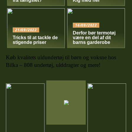
fra fængslet?
Kig med her
16/09/2022
21/09/2022
Derfor bør termotøj
Tricks til at tackle de
være en del af dit
stigende priser
barns garderobe
Køb kvalitets uldundertøj til børn og voksne hos
Bilka – 808 undertøj, ulddragter og mere!