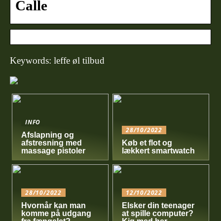
Calle
Keywords: leffe øl tilbud
INFO
28/10/2022
Afslapning og
afstresning med
Køb et flot og
massage pistoler
lækkert smartwatch
28/10/2022
12/10/2022
Hvornår kan man
Elsker din teenager
komme på udgang
at spille computer?