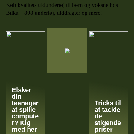
Køb kvalitets uldundertøj til børn og voksne hos
Bilka – 808 undertøj, ulddragter og mere!
Elsker
din
teenager
Tricks til
at spille
at tackle
compute
de
r? Kig
stigende
med her
priser