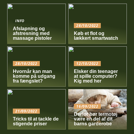
INFO
28/10/2022
Afslapning og
afstresning med
Køb et flot og
massage pistoler
lækkert smartwatch
28/10/2022
12/10/2022
Hvornår kan man
Elsker din teenager
komme på udgang
at spille computer?
fra fængslet?
Kig med her
16/09/2022
21/09/2022
Derfor bør termotøj
Tricks til at tackle de
være en del af dit
stigende priser
barns garderobe