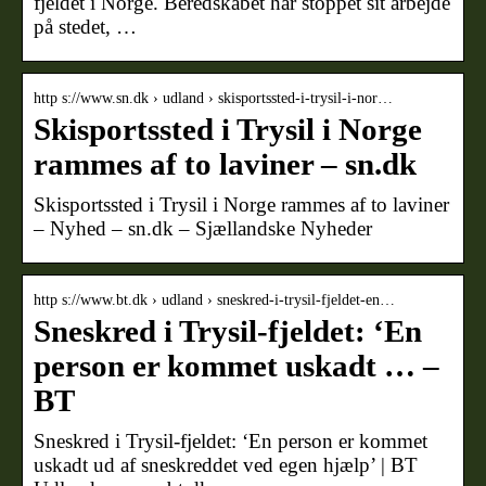
fjeldet i Norge. Beredskabet har stoppet sit arbejde
på stedet, …
http s://www.sn.dk › udland › skisportssted-i-trysil-i-nor…
Skisportssted i Trysil i Norge
rammes af to laviner – sn.dk
Skisportssted i Trysil i Norge rammes af to laviner
– Nyhed – sn.dk – Sjællandske Nyheder
http s://www.bt.dk › udland › sneskred-i-trysil-fjeldet-en…
Sneskred i Trysil-fjeldet: ‘En
person er kommet uskadt … –
BT
Sneskred i Trysil-fjeldet: ‘En person er kommet
uskadt ud af sneskreddet ved egen hjælp’ | BT