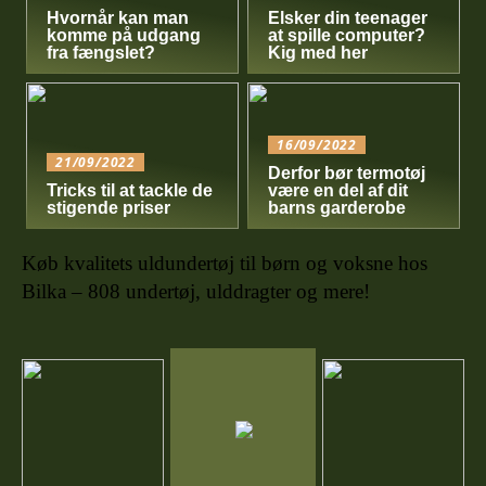
Hvornår kan man
Elsker din teenager
komme på udgang
at spille computer?
fra fængslet?
Kig med her
16/09/2022
21/09/2022
Derfor bør termotøj
Tricks til at tackle de
være en del af dit
stigende priser
barns garderobe
Køb kvalitets uldundertøj til børn og voksne hos
Bilka – 808 undertøj, ulddragter og mere!