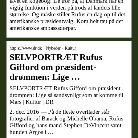
lavet en kogebog. De tror på, at Danmark har en
vigtig funktion i verden på trods af landets lille
størrelse. Og måske stiller Rufus en dag op til det
amerikanske præsidentvalg. Kom helt tæt på det
amerikanske ambassadørpar.
http s://www.dr.dk › Nyheder › Kultur
SELVPORTRÆT Rufus
Gifford om præsident-
drømmen: Lige …
SELVPORTRÆT Rufus Gifford om præsident-
drømmen: Lige så sandsynligt som at komme til
Mars | Kultur | DR
2. dec. 2016 — På de fleste overflader står
fotografier af Barack og Michelle Obama, Rufus
Gifford og hans mand Stephen DeVincent samt
hunden Argos i …