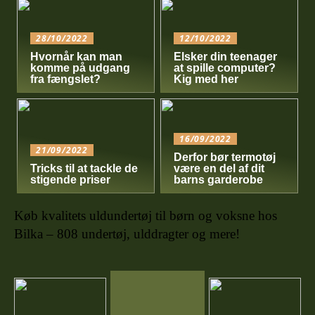
28/10/2022
12/10/2022
Hvornår kan man
Elsker din teenager
komme på udgang
at spille computer?
fra fængslet?
Kig med her
16/09/2022
21/09/2022
Derfor bør termotøj
Tricks til at tackle de
være en del af dit
stigende priser
barns garderobe
Køb kvalitets uldundertøj til børn og voksne hos
Bilka – 808 undertøj, ulddragter og mere!