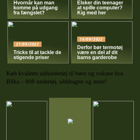
Hvornår kan man
Elsker din teenager
komme på udgang
at spille computer?
fra fængslet?
Kig med her
16/09/2022
21/09/2022
Derfor bør termotøj
Tricks til at tackle de
være en del af dit
stigende priser
barns garderobe
Køb kvalitets uldundertøj til børn og voksne hos
Bilka – 808 undertøj, ulddragter og mere!