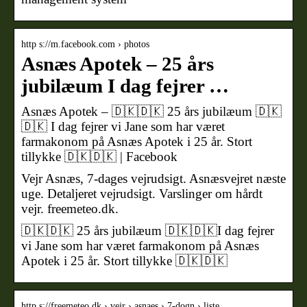
http s://m.facebook.com › photos
Asnæs Apotek – 25 års
jubilæum I dag fejrer …
Asnæs Apotek – 🇩🇰🇩🇰 25 års jubilæum 🇩🇰
🇩🇰 I dag fejrer vi Jane som har været
farmakonom på Asnæs Apotek i 25 år. Stort
tillykke 🇩🇰🇩🇰 | Facebook
Vejr Asnæs, 7-dages vejrudsigt. Asnæsvejret næste
uge. Detaljeret vejrudsigt. Varslinger om hårdt
vejr. freemeteo.dk.
🇩🇰🇩🇰 25 års jubilæum 🇩🇰🇩🇰I dag fejrer
vi Jane som har været farmakonom på Asnæs
Apotek i 25 år. Stort tillykke 🇩🇰🇩🇰
http s://freemeteo.dk › vejr › asnaes › 7-dogn › liste