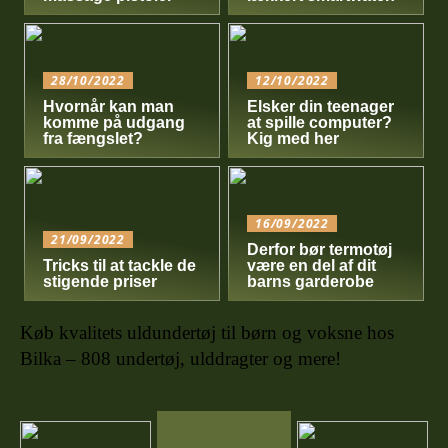
28/10/2022
12/10/2022
Hvornår kan man
Elsker din teenager
komme på udgang
at spille computer?
fra fængslet?
Kig med her
16/09/2022
21/09/2022
Derfor bør termotøj
Tricks til at tackle de
være en del af dit
stigende priser
barns garderobe
Køb kvalitets uldundertøj til børn og voksne hos
Bilka – 808 undertøj, ulddragter og mere!