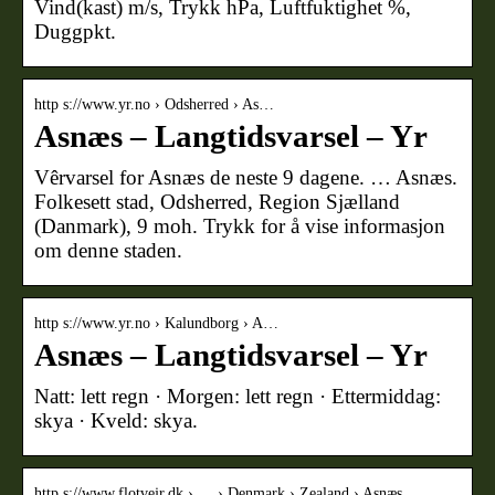
Vind(kast) m/s, Trykk hPa, Luftfuktighet %,
Duggpkt.
http s://www.yr.no › Odsherred › As…
Asnæs – Langtidsvarsel – Yr
Vêrvarsel for Asnæs de neste 9 dagene. … Asnæs.
Folkesett stad, Odsherred, Region Sjælland
(Danmark), 9 moh. Trykk for å vise informasjon
om denne staden.
http s://www.yr.no › Kalundborg › A…
Asnæs – Langtidsvarsel – Yr
Natt: lett regn · Morgen: lett regn · Ettermiddag:
skya · Kveld: skya.
http s://www.flotvejr.dk › … › Denmark › Zealand › Asnæs