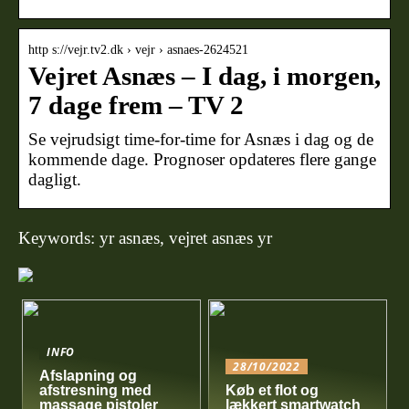
http s://vejr.tv2.dk › vejr › asnaes-2624521
Vejret Asnæs – I dag, i morgen,
7 dage frem – TV 2
Se vejrudsigt time-for-time for Asnæs i dag og de
kommende dage. Prognoser opdateres flere gange
dagligt.
Keywords: yr asnæs, vejret asnæs yr
INFO
28/10/2022
Afslapning og
afstresning med
Køb et flot og
massage pistoler
lækkert smartwatch